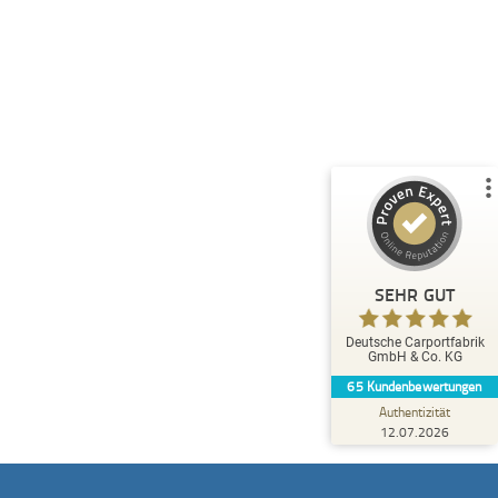
Kundenbewertungen und Erfahrungen zu
Deutsche Carportfabrik GmbH & Co. KG
%
100
SEHR GUT
Empfehlungen auf
ProvenExpert.com
5,00
/
4,83
51
14
1
Bewertungen von
Bewertungen auf
anderen Quelle
ProvenExpert.com
Blick aufs ProvenExpert-Profil werfen
SEHR GUT
Eckhard L.
Deutsche Carportfabrik
4,80
GmbH & Co. KG
Kompetente Ansprechpartner sind immer zu
65
Kundenbewertungen
erreichen.
Authentizität
12.07.2026