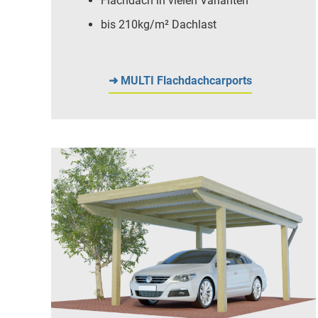
Flachdach in vielen Varianten
bis 210kg/m² Dachlast
➜ MULTI Flachdachcarports