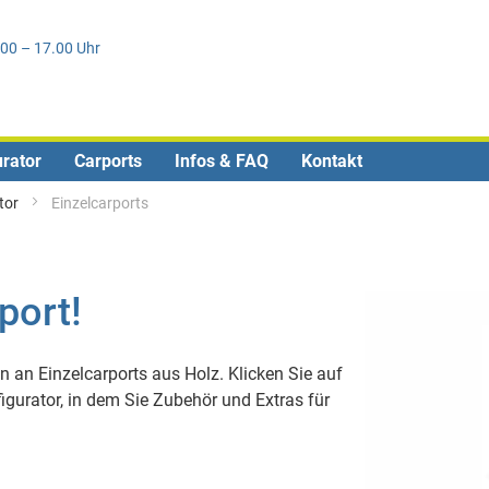
Direkt
1
zum
.00 – 17.00 Uhr
Inhalt
urator
Carports
Infos & FAQ
Kontakt
tor
Einzelcarports
port!
n an Einzelcarports aus Holz. Klicken Sie auf
urator, in dem Sie Zubehör und Extras für