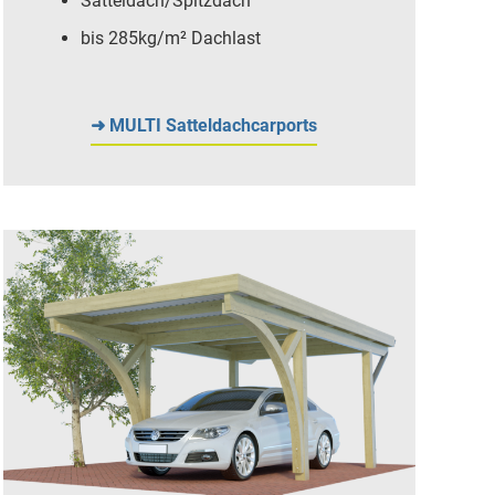
Satteldach/Spitzdach
bis 285kg/m² Dachlast
➜ MULTI Satteldachcarports