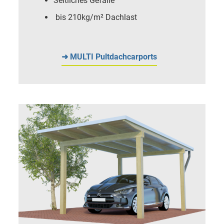
Seitliches Gefälle
bis 210kg/m² Dachlast
➜ MULTI Pultdachcarports