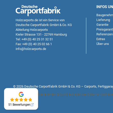
INFOS U
Baugenehm
Lieferung
Holzcarports.de
ist ein Service von
Garantie
Deutsche Carportfabrik GmbH & Co. KG
Preisgarant
Abteilung Holzcarports
Referenzen
Kieler Strasse 131 - 22769 Hamburg
Extras
Tel: +49 (0) 40 25 31 32 51
Über uns
Fax: +49 (0) 40 25 02 66 1
info@holzcarports.de
© 2026 Deutsche Carportfabrik GmbH & Co. KG – Carports, Fertiggara
Deutsche Carportfabrik GmbH &Co.KG
hat
4,83
von
5
Sternen
|
65
Bew
51 Bewertungen