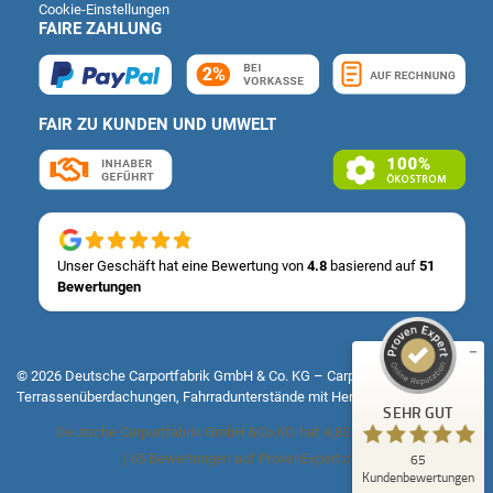
Cookie-Einstellungen
FAIRE ZAHLUNG
FAIR ZU KUNDEN UND UMWELT
Kundenbewertungen und Erfahrungen zu
Deutsche Carportfabrik GmbH & Co. KG
SEHR GUT
Unser Geschäft hat eine Bewertung von
4.8
basierend auf
51
%
100
Bewertungen
Empfehlungen auf
ProvenExpert.com
5,00
/
4,83
14
51
© 2026 Deutsche Carportfabrik GmbH & Co. KG – Carports, Fertiggaragen,
Terrassenüberdachungen, Fahrradunterstände mit Herz & Verstand
Bewertungen auf
1
Bewertungen von
SEHR GUT
ProvenExpert.com
anderen Quelle
Deutsche Carportfabrik GmbH &Co.KG
hat
4,83
von
5
Sternen
65
|
65
Bewertungen auf ProvenExpert.com
Blick aufs ProvenExpert-Profil werfen
Kundenbewertungen