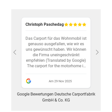
Christoph Paschedag
schot
d
Das Carport für das Wohnmobil ist
Hat
Spitze
genauso ausgefallen, wie wir es
bauan
is hin
uns gewünscht haben. Wir können
Kunde
 sehr
die Firma uneingeschränkt
an 
len!
empfehlen (Translated by Google)
erre
aus
The carport for the motorhome is
auf
exactly as we had hoped. We can
wieder. (Transla
ery
wholeheartedly recommend the
Everyt
Am 29 Nov 2025
company.
bui
 very
de
om the
servic
Google Bewertungen Deutsche Carportfabrik
y and
Püs
GmbH & Co. KG
ended!
avail
 from
many