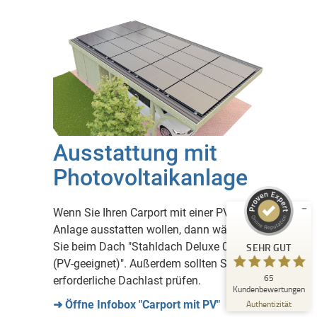
Kundenbewertungen und Erfahrungen zu
Deutsche Carportfabrik GmbH & Co. KG
Ausstattung mit
SEHR GUT
%
100
Photovoltaikanlage
Empfehlungen auf
ProvenExpert.com
5,00
/
4,83
Wenn Sie Ihren Carport mit einer PV-
14
51
Anlage ausstatten wollen, dann wählen
Bewertungen auf
1
Bewertungen von
Sie beim Dach "Stahldach Deluxe 0,75mm
SEHR GUT
ProvenExpert.com
anderen Quelle
(PV-geeignet)". Außerdem sollten Sie die
65
erforderliche Dachlast prüfen.
Blick aufs ProvenExpert-Profil werfen
Kundenbewertungen
12.07.2026
Authentizität
➜ Öffne Infobox "Carport mit PV"