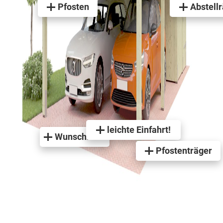
Pfosten
Abstell
leichte Einfahrt!
Wunschmaß
Pfostenträger