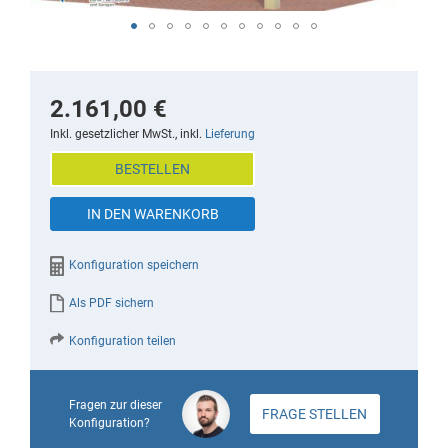
Skip
to
the
2.161,00 €
beginning
Inkl. gesetzlicher MwSt., inkl.
Lieferung
of
BESTELLEN
the
images
IN DEN WARENKORB
gallery
Konfiguration speichern
Als PDF sichern
Konfiguration teilen
Fragen zur dieser
FRAGE STELLEN
Konfiguration?