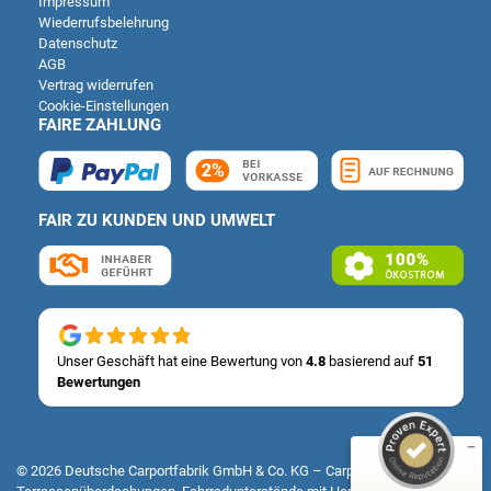
Impressum
Wiederrufsbelehrung
Datenschutz
AGB
Vertrag widerrufen
Cookie-Einstellungen
FAIRE ZAHLUNG
FAIR ZU KUNDEN UND UMWELT
Kundenbewertungen und Erfahrungen zu
Deutsche Carportfabrik GmbH & Co. KG
SEHR GUT
Unser Geschäft hat eine Bewertung von
4.8
basierend auf
51
%
100
Bewertungen
Empfehlungen auf
ProvenExpert.com
5,00
/
4,83
14
51
© 2026 Deutsche Carportfabrik GmbH & Co. KG – Carports, Fertiggaragen,