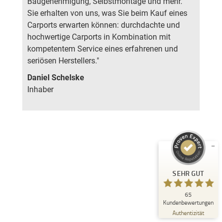
Baugenehmigung, Selbstmontage und mehr.
Sie erhalten von uns, was Sie beim Kauf eines
Carports erwarten können: durchdachte und
hochwertige Carports in Kombination mit
kompetentem Service eines erfahrenen und
seriösen Herstellers."
Daniel Schelske
Kundenbewertungen und Erfahrungen zu
Deutsche Carportfabrik GmbH & Co. KG
Inhaber
SEHR GUT
%
100
Empfehlungen auf
ProvenExpert.com
5,00
/
4,83
14
51
Bewertungen auf
1
Bewertungen von
SEHR GUT
ProvenExpert.com
anderen Quelle
65
Blick aufs ProvenExpert-Profil werfen
Kundenbewertungen
12.07.2026
Authentizität