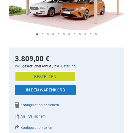
the
images
gallery
Skip
to
the
3.809,00 €
beginning
Inkl. gesetzlicher MwSt., inkl.
Lieferung
of
BESTELLEN
the
images
IN DEN WARENKORB
gallery
Konfiguration speichern
Als PDF sichern
Konfiguration teilen