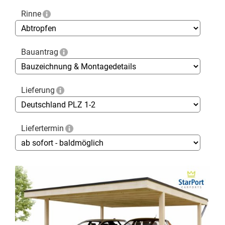
Rinne
Bauantrag
Lieferung
Liefertermin
Skip
to
the
end
of