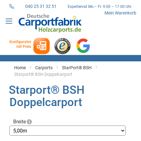
040 25 31 32 51
Expertenrat Mo.– Fr. 9.00 – 17.00 Uhr
Direkt
Mein Warenkorb
zum
Inhalt
Konfigurator
mit Preis
Home
Carports
StarPort® BSH
Starport® BSH Doppelcarport
Starport® BSH
Doppelcarport
Breite