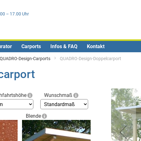
Direkt
1
zum
.00 – 17.00 Uhr
Inhalt
urator
Carports
Infos & FAQ
Kontakt
QUADRO-Design-Carports
QUADRO-Design-Doppelcarport
arport
Skip
hfahrtshöhe
Wunschmaß
to
the
end
Blende
of
the
images