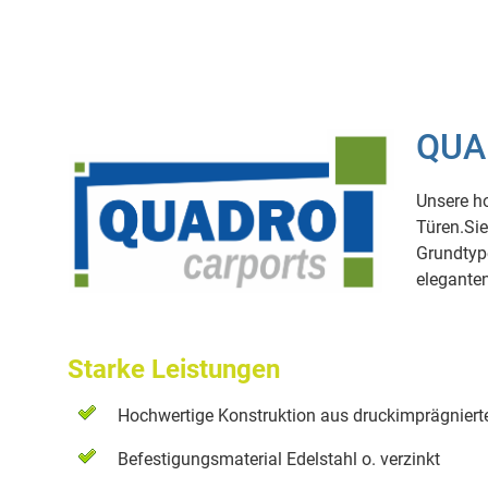
QUAD
Unsere h
Türen.Sie
Grundtype
eleganten
Starke Leistungen
Hochwertige Konstruktion aus druckimprägnierte
Befestigungsmaterial Edelstahl o. verzinkt