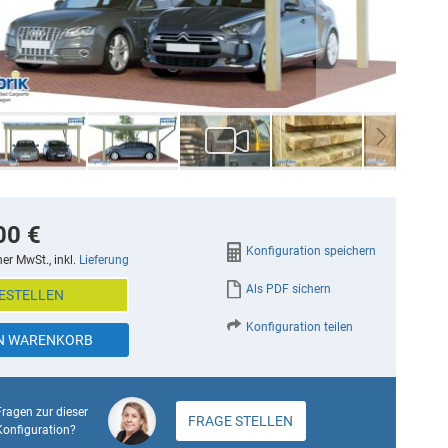
00 €
Konfiguration speichern
her MwSt., inkl.
Lieferung
Als PDF sichern
ESTELLEN
Konfiguration teilen
EN WARENKORB
Fragen zur dieser
FRAGE STELLEN
Konfiguration?