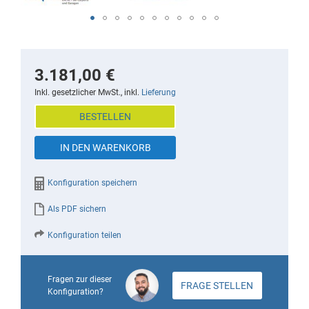
Skip
to
the
3.181,00 €
beginning
Inkl. gesetzlicher MwSt., inkl.
Lieferung
of
BESTELLEN
the
images
IN DEN WARENKORB
gallery
Konfiguration speichern
Als PDF sichern
Konfiguration teilen
Fragen zur dieser
FRAGE STELLEN
Konfiguration?