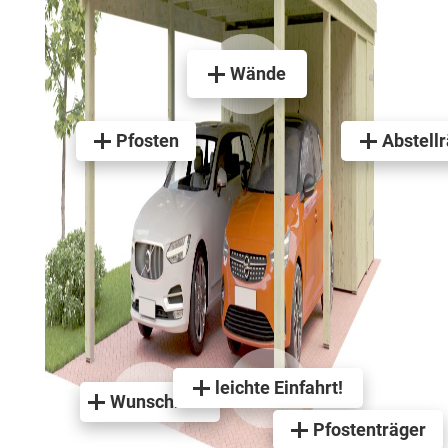
Wände
Pfosten
Abstell
leichte Einfahrt!
Wunschmaß
Pfostenträger