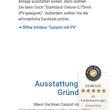
Anlage ausstatten wollen, dann wählen
Sie beim Dach "Stahldach Deluxe 0,75mm
(PV-geeignet)". Außerdem sollten Sie die
erforderliche Dachlast prüfen.
➜ Öffne Infobox "Carport mit PV"
Kundenbewertungen und Erfahrungen zu
Deutsche Carportfabrik GmbH & Co. KG
SEHR GUT
%
100
Empfehlungen auf
ProvenExpert.com
5,00
/
4,83
14
51
Ausstattung mit
Bewertungen auf
1
Bewertungen von
SEHR GUT
ProvenExpert.com
anderen Quelle
Gründach
65
Blick aufs ProvenExpert-Profil werfen
Kundenbewertungen
Wenn Sie Ihren Carport mit einem
12.07.2026
Authentizität